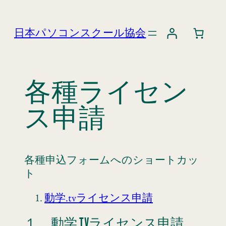
内
容
日本パソコンスクール協会
を
ス
キ
ッ
各種ライセン
プ
ス申請
各種申込フォームへのショートカッ
ト
動学.tvライセンス申請
１．動学.TVライセンス申請